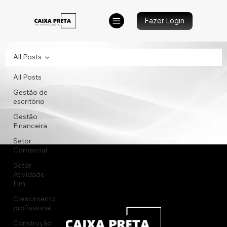
Fazer Login
All Posts
All Posts
Gestão de
escritório
Gestão
Financeira
Setor
Comercial
Setor
Atividade-
Fim
Crescimento
profissional
Construção