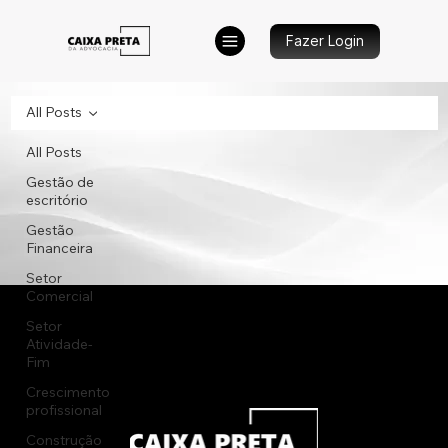
Fazer Login
All Posts
All Posts
Gestão de
escritório
Gestão
Financeira
Setor
Comercial
Setor
Atividade-
Fim
Crescimento
profissional
Construção