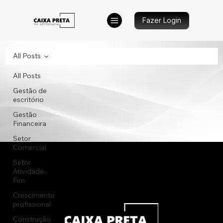
Fazer Login
All Posts
All Posts
Gestão de
escritório
Gestão
Financeira
Setor
Comercial
Setor
Atividade-
Fim
Crescimento
profissional
Construção